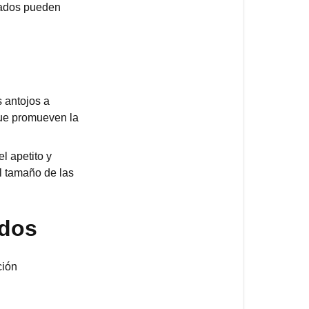
con
tados pueden
Calocurb?
Qué
esperar
en
los
 antojos a
primeros
ue promueven la
días
l apetito y
Factores
l tamaño de las
que
influyen
en
ados
los
resultados
ción
Próximos
pasos