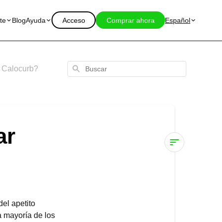
te
Blog
Ayuda
Acceso
Comprar ahora
Español
Buscar
 Calocurb?
ar
¿Cuándo
comenzaré
a
notar
el apetito
resultados
a mayoría de los