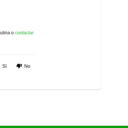
rutina o
contactar
Sí
No