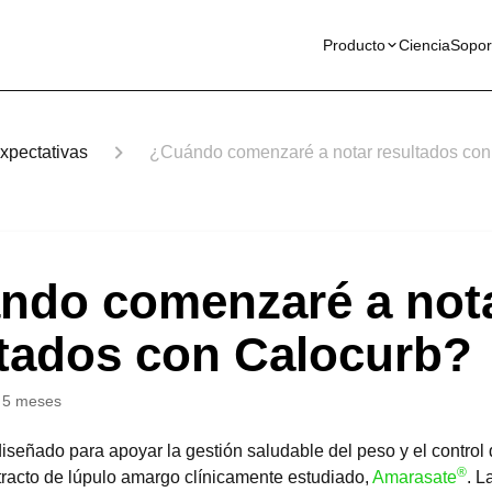
Producto
Ciencia
Sopor
xpectativas
¿Cuándo comenzaré a notar resultados con
ndo comenzaré a not
ltados con Calocurb?
 5 meses
iseñado para apoyar la gestión saludable del peso y el control d
®
xtracto de lúpulo amargo clínicamente estudiado,
Amarasate
. L