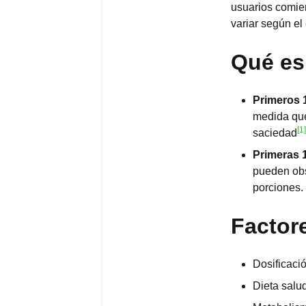
usuarios comien
variar según el 
Qué es
Primeros 1
medida que
[1]
saciedad
Primeras 
pueden obs
porciones.
Factore
Dosificaci
Dieta salud