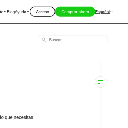
te
Blog
Ayuda
Acceso
Comprar ahora
Español
Buscar
¿Cuándo
se
entregará
mi
 lo que necesitas
pedido