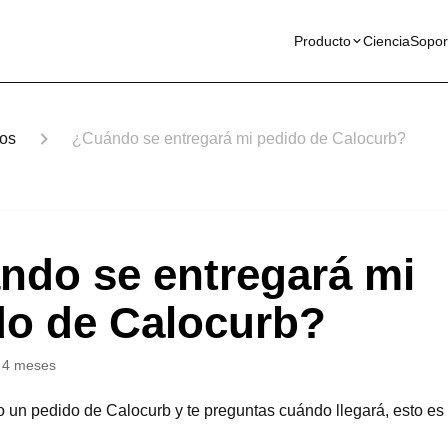
Producto
Ciencia
Sopor
íos
¿Cuándo se entregará mi pedido de Calocurb?
ndo se entregará mi
do de Calocurb?
 4 meses
o un pedido de Calocurb y te preguntas cuándo llegará, esto es