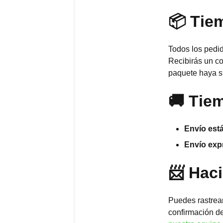
📦 Tie
Todos los pedi
Recibirás un co
paquete haya s
🚚 Tie
Envío est
Envío exp
📨 Hac
Puedes rastrear
confirmación de