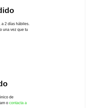
de
Calocurb?
dido
📦
Tiempo
a 2 días hábiles.
de
to una vez que tu
procesamient
del
pedido
🚚
Tiempos
de
envío
(USA)
do
📨
Haciendo
ónico de
seguimiento
spam o
contacta a
de