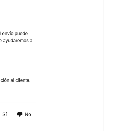
tu
pedido
⏱
Retrasos
l envío puede
 te ayudaremos a
¿Necesitas
ayuda?
ión al cliente.
Sí
No